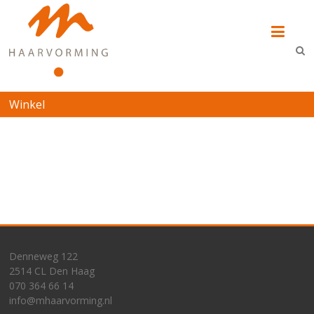
Winkel
Denneweg 122
2514 CL Den Haag
070 364 66 14
info@mhaarvorming.nl